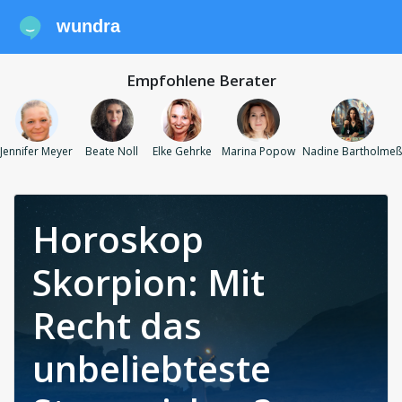
wundra
Empfohlene Berater
Jennifer Meyer
Beate Noll
Elke Gehrke
Marina Popow
Nadine Bartholmeß
Horoskop
Skorpion: Mit
Recht das
unbeliebteste