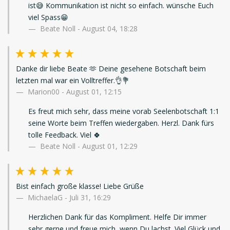
ist😅 Kommunikation ist nicht so einfach. wünsche Euch
viel Spass😁
Beate Noll - August 04, 18:28
Danke dir liebe Beate 🫶 Deine gesehene Botschaft beim
letzten mal war ein Volltreffer.👌💐
Marion00
-
August 01, 12:15
Es freut mich sehr, dass meine vorab Seelenbotschaft 1:1
seine Worte beim Treffen wiedergaben. Herzl. Dank fürs
tolle Feedback. Viel 🍀
Beate Noll - August 01, 12:29
Bist einfach große klasse! Liebe Grüße
MichaelaG
-
Juli 31, 16:29
Herzlichen Dank für das Kompliment. Helfe Dir immer
sehr gerne und freue mich, wenn Du lachst. Viel Glück und