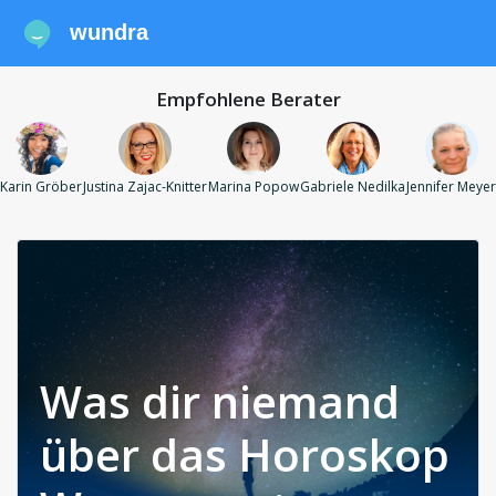
wundra
Empfohlene Berater
Karin Gröber
Justina Zajac-Knitter
Marina Popow
Gabriele Nedilka
Jennifer Meyer
Was dir niemand
über das Horoskop