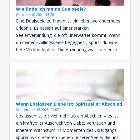
Wie finde ich meine Dualseele?
Oktober 10 2024, 13:20
Eine Dualseele zu finden ist ein lebensveränderndes
Erlebnis. Es basiert auf einer starken
Seelenverbindung, die oft unerwartet kommt. Wenn
du deiner Zwillingsseele begegnest, spürst du eine
tiefe Verbundenheit. Die Anziehung zwischen euch ist
magisch. Ihr erkennt euch sofort als Seelenpartner.
Diese Begegnung kann dein Leben für immer
verändern. Du musst deine Dualseele nicht aktiv
suchen. […]
Wenn Loslassen Liebe ist: Spiritueller Abschied
September 15 2023, 21:07
Loslassen ist oft viel mehr als ein Abschied – es ist
ein kraftvoller Ausdruck von Liebe, Vertrauen und
innerem Wachstum. In Momenten des Übergangs
spüren wir die tiefen Ebenen unserer Seele, die uns