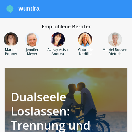
wundra
Empfohlene Berater
Marina
Jennifer
Azizay Asisa
Gabriele
Malkiel Rouven
Popow
Meyer
Andrea
Nedilka
Dietrich
Dualseele
Loslassen:
Trennung und