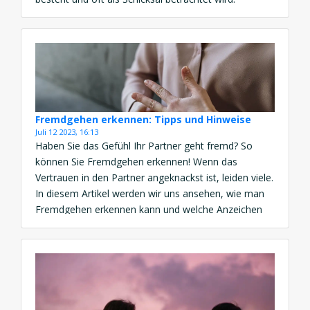
Seelenpartner sind Menschen, die unseren Geist auf
allen Ebenen berühren und uns helfen, vollständiger
und zufriedener zu sein. Es ist wichtig […]
Fremdgehen erkennen: Tipps und Hinweise
Juli 12 2023, 16:13
Haben Sie das Gefühl Ihr Partner geht fremd? So
können Sie Fremdgehen erkennen! Wenn das
Vertrauen in den Partner angeknackst ist, leiden viele.
In diesem Artikel werden wir uns ansehen, wie man
Fremdgehen erkennen kann und welche Anzeichen
für Fremdgehen es gibt. Anzeichen für Fremdgehen
Es gibt eindeutige Anzeichen, die darauf hindeuten
können, dass jemand […]