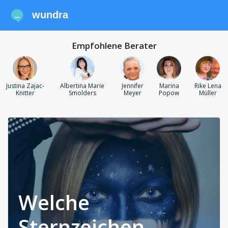
wundra
Empfohlene Berater
Justina Zajac-
Albertina Marie
Jennifer
Marina
Rike Lena
Knitter
Smolders
Meyer
Popow
Müller
Welche
Sternzeichen