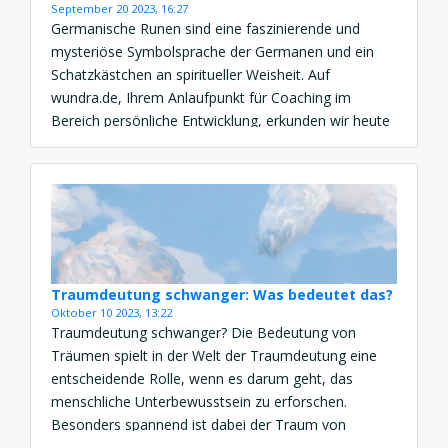
September 20 2023, 16:27
Germanische Runen sind eine faszinierende und
mysteriöse Symbolsprache der Germanen und ein
Schatzkästchen an spiritueller Weisheit. Auf
wundra.de, Ihrem Anlaufpunkt für Coaching im
Bereich persönliche Entwicklung, erkunden wir heute
die faszinierende Welt der germanischen Runen. Von
ihrer Geschichte bis zur Bedeutung und Interpretation
– tauchen Sie ein in die Welt der Runenmagie.
Geschichte der germanischen […]
Traumdeutung schwanger: Was bedeutet das?
Oktober 10 2023, 13:22
Traumdeutung schwanger? Die Bedeutung von
Träumen spielt in der Welt der Traumdeutung eine
entscheidende Rolle, wenn es darum geht, das
menschliche Unterbewusstsein zu erforschen.
Besonders spannend ist dabei der Traum von
Schwangerschaft und seine symbolische Tiefe. In