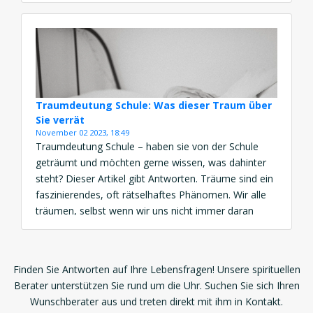
diesem Artikel bieten wir einen umfassenden
Überblick darüber, was es bedeutet, von
Schwangerschaft zu träumen, und welche
vielschichtigen […]
Traumdeutung Schule: Was dieser Traum über
Sie verrät
November 02 2023, 18:49
Traumdeutung Schule – haben sie von der Schule
geträumt und möchten gerne wissen, was dahinter
steht? Dieser Artikel gibt Antworten. Träume sind ein
faszinierendes, oft rätselhaftes Phänomen. Wir alle
träumen, selbst wenn wir uns nicht immer daran
erinnern können. Aber was steckt hinter unseren
nächtlichen Abenteuern im Reich des Unbewussten?
In diesem ausführlichen Blogbeitrag werden […]
Finden Sie Antworten auf Ihre Lebensfragen! Unsere spirituellen
Berater unterstützen Sie rund um die Uhr. Suchen Sie sich Ihren
Wunschberater aus und treten direkt mit ihm in Kontakt.