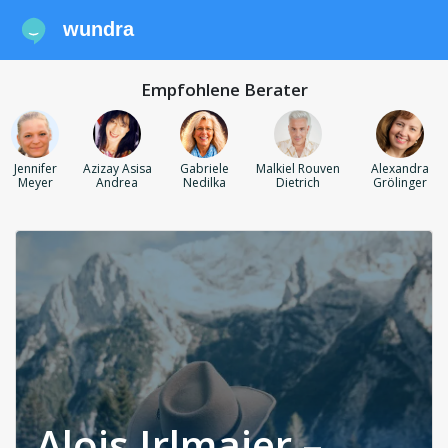
wundra
Empfohlene Berater
Jennifer
Azizay Asisa
Gabriele
Malkiel Rouven
Alexandra
Meyer
Andrea
Nedilka
Dietrich
Grölinger
Alois Irlmaier –