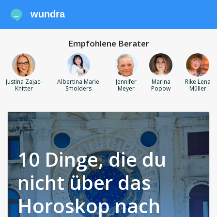
wundra
Empfohlene Berater
Justina Zajac-
Albertina Marie
Jennifer
Marina
Rike Lena
Knitter
Smolders
Meyer
Popow
Müller
10 Dinge, die du
nicht über das
Horoskop nach