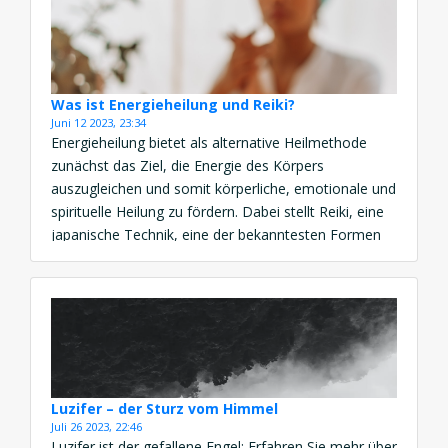
Was ist Energieheilung und Reiki?
Juni 12 2023, 23:34
Energieheilung bietet als alternative Heilmethode
zunächst das Ziel, die Energie des Körpers
auszugleichen und somit körperliche, emotionale und
spirituelle Heilung zu fördern. Dabei stellt Reiki, eine
japanische Technik, eine der bekanntesten Formen
der Energieheilung dar. Indem Reiki Stressreduktion
und Entspannung fördert, unterstützt es ebenso die
angeborene Fähigkeit zur Heilung. Energieheilung und
ihre Vorteile Die Energieheilung […]
Luzifer – der Sturz vom Himmel
Juli 26 2023, 22:46
Luzifer ist der gefallene Engel: Erfahren Sie mehr über