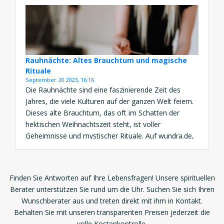
Traummotive ist der Autounfall. Doch was könnte die
Symbolik eines […]
Rauhnächte: Altes Brauchtum und magische
Rituale
September 20 2023, 16:16
Die Rauhnächte sind eine faszinierende Zeit des
Jahres, die viele Kulturen auf der ganzen Welt feiern.
Dieses alte Brauchtum, das oft im Schatten der
hektischen Weihnachtszeit steht, ist voller
Geheimnisse und mystischer Rituale. Auf wundra.de,
Ihrer Anlaufstelle für Coaching im Bereich persönliche
Entwicklung, insbesondere Glück, Wohlbefinden,
Spiritualität, Tarot und Astrologie, möchten wir Ihnen
Finden Sie Antworten auf Ihre Lebensfragen! Unsere spirituellen
einen Einblick […]
Berater unterstützen Sie rund um die Uhr. Suchen Sie sich Ihren
Wunschberater aus und treten direkt mit ihm in Kontakt.
Behalten Sie mit unseren transparenten Preisen jederzeit die
volle Kostenkontrolle.