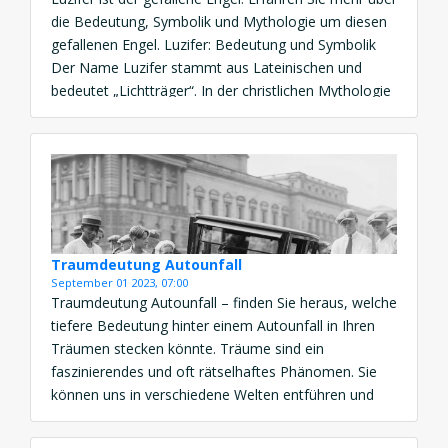
die Bedeutung, Symbolik und Mythologie um diesen
gefallenen Engel. Luzifer: Bedeutung und Symbolik
Der Name Luzifer stammt aus Lateinischen und
bedeutet „Lichtträger“. In der christlichen Mythologie
wird er oft als der gefallene Engel angesehen, der
sich gegen Gott auflehnte und aus dem Himmel
verbannt wurde. Die […]
Traumdeutung Autounfall
September 01 2023, 07:00
Traumdeutung Autounfall – finden Sie heraus, welche
tiefere Bedeutung hinter einem Autounfall in Ihren
Träumen stecken könnte. Träume sind ein
faszinierendes und oft rätselhaftes Phänomen. Sie
können uns in verschiedene Welten entführen und
uns mit einer Vielzahl von Emotionen und
Erfahrungen konfrontieren. Eines der häufigsten