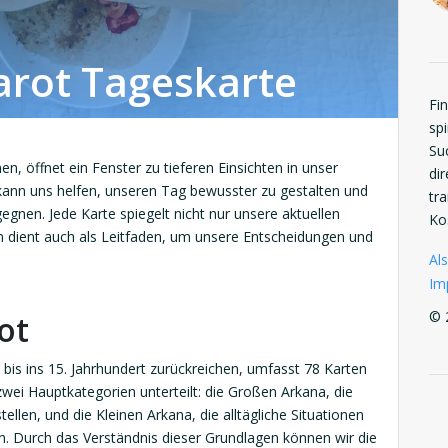
arot Tageskarte
Fi
spi
Su
en, öffnet ein Fenster zu tieferen Einsichten in unser
di
 kann uns helfen, unseren Tag bewusster zu gestalten und
tr
gnen. Jede Karte spiegelt nicht nur unsere aktuellen
Ko
 dient auch als Leitfaden, um unsere Entscheidungen und
Als
Im
© 
ot
 bis ins 15. Jahrhundert zurückreichen, umfasst 78 Karten
 zwei Hauptkategorien unterteilt: die Großen Arkana, die
ellen, und die Kleinen Arkana, die alltägliche Situationen
. Durch das Verständnis dieser Grundlagen können wir die