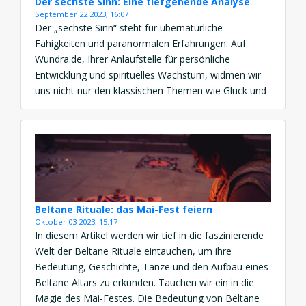
Der sechste Sinn: Eine tiefgehende Analyse
September 22 2023, 16:07
Der „sechste Sinn“ steht für übernatürliche
Fähigkeiten und paranormalen Erfahrungen. Auf
Wundra.de, Ihrer Anlaufstelle für persönliche
Entwicklung und spirituelles Wachstum, widmen wir
uns nicht nur den klassischen Themen wie Glück und
Wohlbefinden, sondern auch der Erforschung des
sechsten Sinns. In diesem Artikel werden wir uns
eingehend mit diesem faszinierenden Phänomen
auseinandersetzen und die verschiedenen Aspekte,
[…]
Beltane Rituale: das Mai-Fest feiern
Oktober 03 2023, 15:17
In diesem Artikel werden wir tief in die faszinierende
Welt der Beltane Rituale eintauchen, um ihre
Bedeutung, Geschichte, Tänze und den Aufbau eines
Beltane Altars zu erkunden. Tauchen wir ein in die
Magie des Mai-Festes. Die Bedeutung von Beltane