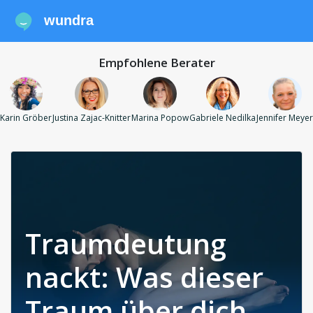
wundra
Empfohlene Berater
Karin Gröber
Justina Zajac-Knitter
Marina Popow
Gabriele Nedilka
Jennifer Meyer
Traumdeutung
nackt: Was dieser
Traum über dich