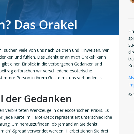
h? Das Orakel
Fi
spi
Su
ben, suchen viele von uns nach Zeichen und Hinweisen. Wir
di
enken und fühlen. Das „denkt er an mich Orakel“ kann
tr
ie gibt einen Einblick in die verborgenen Gedanken und
Ko
eitrag erforschen wir verschiedene esoterische
Als
timmte Person in ihrem Geiste mit uns verbunden ist.
Im
© 
el der Gedanken
en verbreiteten Werkzeuge in der esoterischen Praxis. Es
er. Jede Karte im Tarot-Deck repräsentiert unterschiedliche
rung. Um herauszufinden, ob jemand an Sie denkt,
mich“-Spread verwendet werden. Hierbei ziehen Sie drei