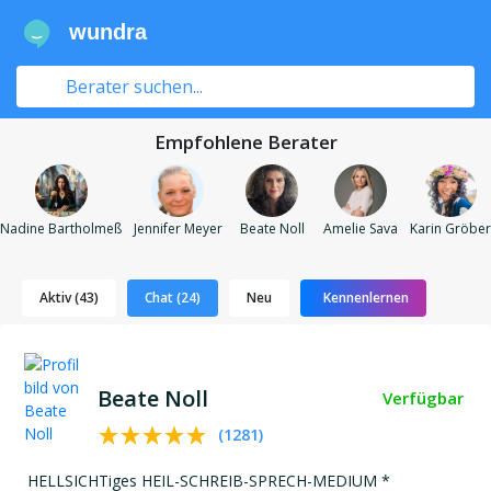
wundra
Empfohlene Berater
Nadine Bartholmeß
Jennifer Meyer
Beate Noll
Amelie Sava
Karin Gröber
Aktiv (43)
Chat (24)
Neu
Kennenlernen
Beate Noll
Verfügbar
(
1281
)
HELLSICHTiges HEIL-SCHREIB-SPRECH-MEDIUM *