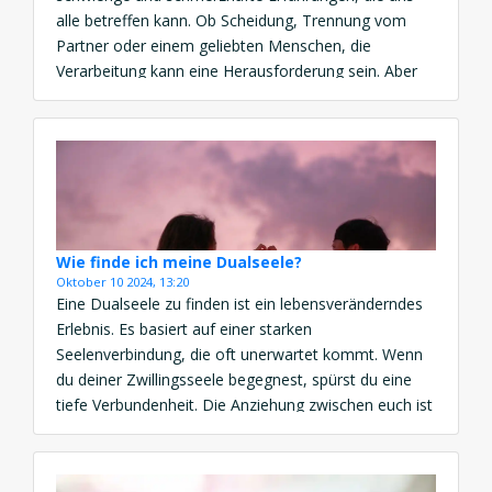
alle betreffen kann. Ob Scheidung, Trennung vom
Partner oder einem geliebten Menschen, die
Verarbeitung kann eine Herausforderung sein. Aber
es ist möglich, den Schmerz zu bewältigen und
wieder Hoffnung und Freude zu finden. Hier sind
einige Tipps, wie Sie Ihre Trennung verarbeiten […]
Wie finde ich meine Dualseele?
Oktober 10 2024, 13:20
Eine Dualseele zu finden ist ein lebensveränderndes
Erlebnis. Es basiert auf einer starken
Seelenverbindung, die oft unerwartet kommt. Wenn
du deiner Zwillingsseele begegnest, spürst du eine
tiefe Verbundenheit. Die Anziehung zwischen euch ist
magisch. Ihr erkennt euch sofort als Seelenpartner.
Diese Begegnung kann dein Leben für immer
verändern. Du musst deine Dualseele nicht aktiv