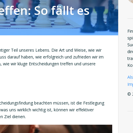
ffen: So fällt es
Fi
spi
Su
htiger Teil unseres Lebens. Die Art und Weise, wie wir
di
uss darauf haben, wie erfolgreich und zufrieden wir im
tr
n, wie wir kluge Entscheidungen treffen und unsere
Ko
Als
Im
© 
tscheidungsfindung beachten müssen, ist die Festlegung
as uns wirklich wichtig ist, können wir effektiver
n Ziel dienen.