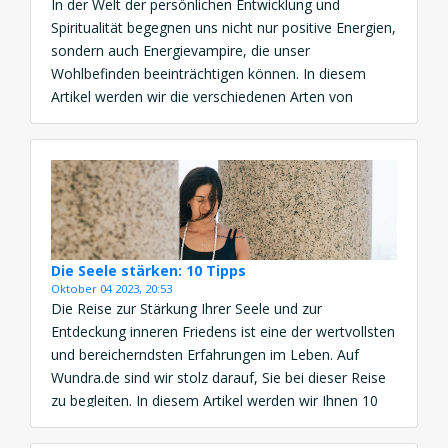
In der Welt der persönlichen Entwicklung und
Spiritualität begegnen uns nicht nur positive Energien,
sondern auch Energievampire, die unser
Wohlbefinden beeinträchtigen können. In diesem
Artikel werden wir die verschiedenen Arten von
Energievampiren beleuchten, wie Sie sie erkennen
können und welche Auswirkungen sie auf Ihr Leben
haben können. Arten von Energievampiren Der
Kritiker Der Kritiker ist […]
Die Seele stärken: 10 Tipps
Oktober 04 2023, 20:53
Die Reise zur Stärkung Ihrer Seele und zur
Entdeckung inneren Friedens ist eine der wertvollsten
und bereicherndsten Erfahrungen im Leben. Auf
Wundra.de sind wir stolz darauf, Sie bei dieser Reise
zu begleiten. In diesem Artikel werden wir Ihnen 10
kraftvolle Tipps vorstellen, um Ihre Seele zu stärken
und inneren Frieden zu finden. 1. Praktizieren Sie […]