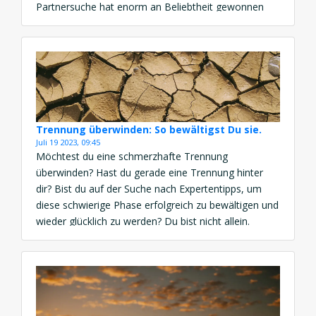
Partnersuche hat enorm an Beliebtheit gewonnen
und bietet eine Vielzahl von Vorteilen. Dating-Apps
und Online-Plattformen ermöglichen es Ihnen, nach
Personen mit ähnlichen Interessen und Werten zu
suchen, unabhängig von […]
Trennung überwinden: So bewältigst Du sie.
Juli 19 2023, 09:45
Möchtest du eine schmerzhafte Trennung
überwinden? Hast du gerade eine Trennung hinter
dir? Bist du auf der Suche nach Expertentipps, um
diese schwierige Phase erfolgreich zu bewältigen und
wieder glücklich zu werden? Du bist nicht allein.
Trennungen können eine große Herausforderung
sein, aber mit den richtigen Strategien kannst du
diese Zeit nutzen, um dich weiterzuentwickeln […]