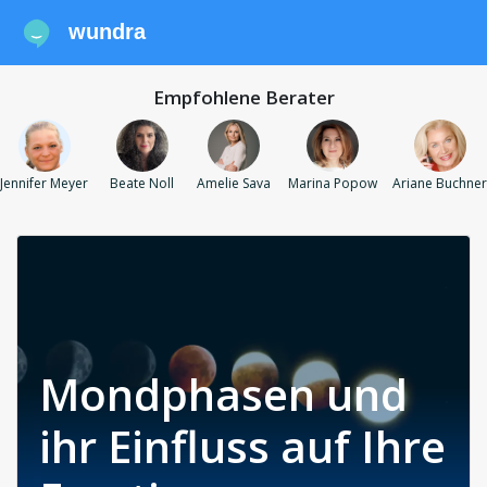
wundra
Empfohlene Berater
Jennifer Meyer
Beate Noll
Amelie Sava
Marina Popow
Ariane Buchner
Mondphasen und
ihr Einfluss auf Ihre