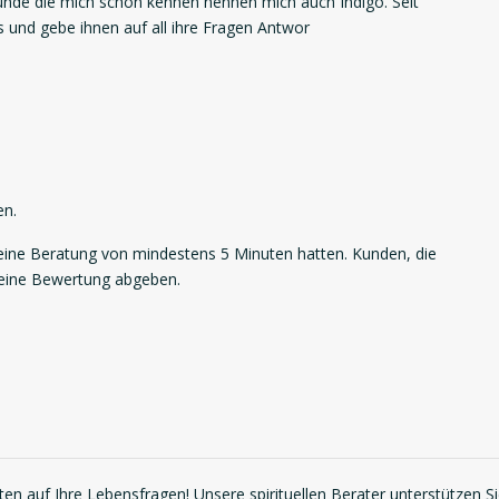
unde die mich schon kennen nennen mich auch Indigo. Seit
 und gebe ihnen auf all ihre Fragen Antwor
en.
ne Beratung von mindestens 5 Minuten hatten. Kunden, die
 eine Bewertung abgeben.
en auf Ihre Lebensfragen! Unsere spirituellen Berater unterstützen S