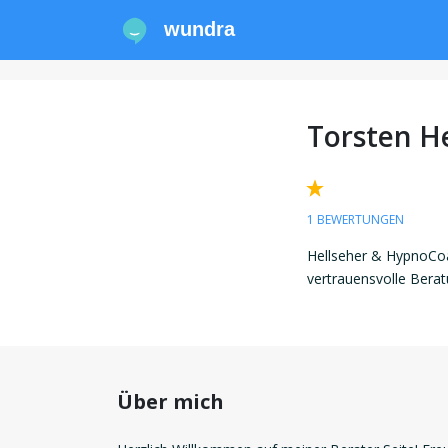
wundra
Torsten H
1 BEWERTUNGEN
Hellseher & HypnoCoa
vertrauensvolle Beratu
Über mich