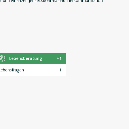
eit und Finanzen Jenseitskontakt und Tierkommunikation
Lebensberatung
+1
Lebensfragen
+1