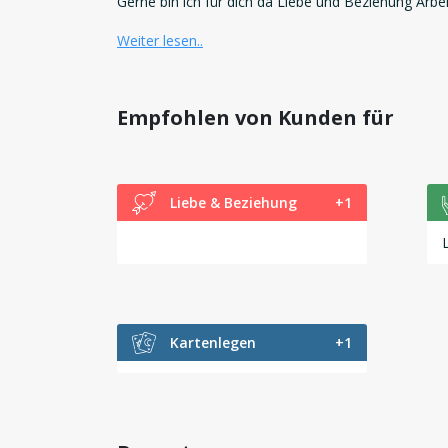
Gerne bin ich für dich da Liebe und Beziehung Arb
Weiter lesen..
Empfohlen von Kunden für
Liebe & Beziehung
+1
Kartenlegen
+1