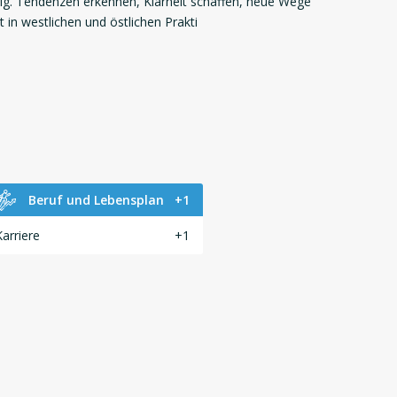
 tätig. Tendenzen erkennen, Klarheit schaffen, neue Wege
t in westlichen und östlichen Prakti
Beruf und Lebensplan
+1
Karriere
+1