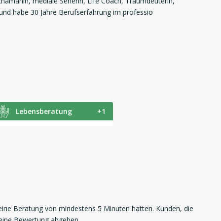
chamanin, mediale Seherin, Life Coach, Traumdeuterin,
und habe 30 Jahre Berufserfahrung im professio
Lebensberatung
+1
ne Beratung von mindestens 5 Minuten hatten. Kunden, die
 eine Bewertung abgeben.