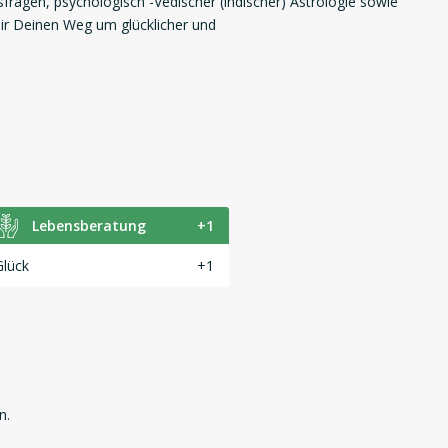
sfragen, psychologisch -Vedischer (indischer) Astrologie sowie
 Dir Deinen Weg um glücklicher und
Lebensberatung
+1
Glück
+1
n.