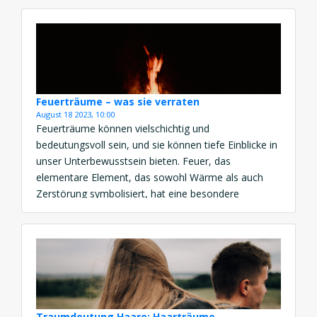
Das Vollmondritual: Manifestation und Wachstum
Vorbereitung Bevor du mit dem Vollmondritual […]
Feuerträume – was sie verraten
August 18 2023, 10:00
Feuerträume können vielschichtig und
bedeutungsvoll sein, und sie können tiefe Einblicke in
unser Unterbewusstsein bieten. Feuer, das
elementare Element, das sowohl Wärme als auch
Zerstörung symbolisiert, hat eine besondere
Anziehungskraft in der Traumwelt. In diesem Artikel
werden wir die verschiedenen Aspekte der
Traumdeutung von Feuerträumen erkunden und die
verborgenen Botschaften entschlüsseln, die sie für
unser […]
Traumdeutung Haare: Haarträume