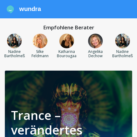
wundra
Empfohlene Berater
Nadine
Silke
Katharina
Angelika
Nadine
Bartholmeß
Feldmann
Bourougaa
Dechow
Bartholmeß
Trance –
verändertes