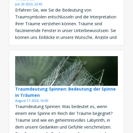
Juli 20 2023, 22:45
Erfahren Sie, wie Sie die Bedeutung von
Traumsymbolen entschlüsseln und die Interpretation
Ihrer Träume verstehen können. Träume sind
faszinierende Fenster in unser Unterbewusstsein. Sie
können uns Einblicke in unsere Wünsche, Ängste und
Gedanken geben. Oft sind sie jedoch verschlüsselt
und schwer zu verstehen. In der Traumdeutung
haben sich im Laufe der Zeit bestimmte Symbole
herausgebildet, […]
Traumdeutung Spinnen: Bedeutung der Spinne
in Träumen
August 17 2023, 16:00
Traumdeutung Spinnen: Was bedeutet es, wenn
einem eine Spinne im Reich der Träume begegnet?
Träume sind wie ein geheimnisvolles Labyrinth, in
dem unsere Gedanken und Gefühle verschmelzen.