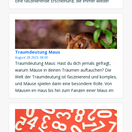
Eine faszinierende Erscheinung, die immer wieder
auftauchen kann, ist die Spinne. In den Schleier der
Nacht gewebt, birgt die Spinne als Traumsymbol
tiefgreifende Bedeutungen, die unser
Unterbewusstsein enthüllt. […]
Traumdeutung Maus
August 28 2023, 08:00
Traumdeutung Maus: Hast du dich jemals gefragt,
warum Mäuse in deinen Träumen auftauchen? Die
Welt der Traumdeutung ist faszinierend und komplex,
und Mäuse spielen darin eine besondere Rolle. Von
Mäusen im Haus bis hin zum Fangen einer Maus im
Traum – die Bedeutung dahinter kann tiefer sein, als
du denkst. Traumdeutung Maus: Kleine Wesen,
große […]