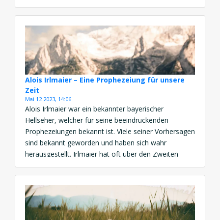
Seele im Buddhismus und Hinduismus informieren,
die Zahl Drei wird immer wieder als „magisch“
bezeichnet. […]
Alois Irlmaier – Eine Prophezeiung für unsere
Zeit
Mai 12 2023, 14:06
Alois Irlmaier war ein bekannter bayerischer
Hellseher, welcher für seine beeindruckenden
Prophezeiungen bekannt ist. Viele seiner Vorhersagen
sind bekannt geworden und haben sich wahr
herausgestellt. Irlmaier hat oft über den Zweiten
Weltkrieg und seine Auswirkungen auf die Welt
gesprochen. Er hatte auch Prophezeiungen für die
Zukunft, welche uns alle betreffen. In diesem Artikel
befassen wir […]