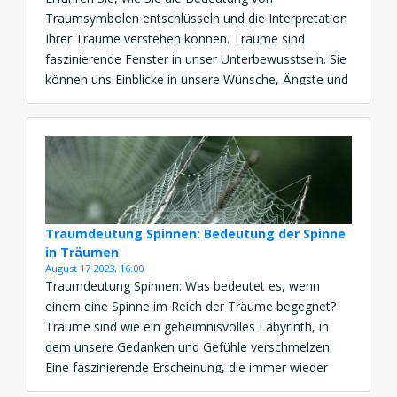
Traumsymbolen entschlüsseln und die Interpretation
Ihrer Träume verstehen können. Träume sind
faszinierende Fenster in unser Unterbewusstsein. Sie
können uns Einblicke in unsere Wünsche, Ängste und
Gedanken geben. Oft sind sie jedoch verschlüsselt
und schwer zu verstehen. In der Traumdeutung
haben sich im Laufe der Zeit bestimmte Symbole
herausgebildet, […]
Traumdeutung Spinnen: Bedeutung der Spinne
in Träumen
August 17 2023, 16:00
Traumdeutung Spinnen: Was bedeutet es, wenn
einem eine Spinne im Reich der Träume begegnet?
Träume sind wie ein geheimnisvolles Labyrinth, in
dem unsere Gedanken und Gefühle verschmelzen.
Eine faszinierende Erscheinung, die immer wieder
auftauchen kann, ist die Spinne. In den Schleier der