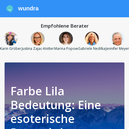
wundra
Empfohlene Berater
Karin Gröber
Justina Zajac-Knitter
Marina Popow
Gabriele Nedilka
Jennifer Meyer
Farbe Lila
Bedeutung: Eine
esoterische