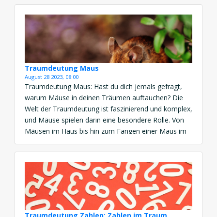
Nacht gewebt, birgt die Spinne als Traumsymbol
tiefgreifende Bedeutungen, die unser
Unterbewusstsein enthüllt. […]
Traumdeutung Maus
August 28 2023, 08:00
Traumdeutung Maus: Hast du dich jemals gefragt,
warum Mäuse in deinen Träumen auftauchen? Die
Welt der Traumdeutung ist faszinierend und komplex,
und Mäuse spielen darin eine besondere Rolle. Von
Mäusen im Haus bis hin zum Fangen einer Maus im
Traum – die Bedeutung dahinter kann tiefer sein, als
du denkst. Traumdeutung Maus: Kleine Wesen,
große […]
Traumdeutung Zahlen: Zahlen im Traum