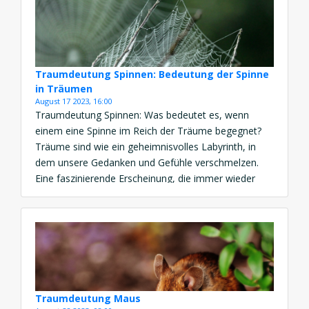
haben sich im Laufe der Zeit bestimmte Symbole
herausgebildet, […]
Traumdeutung Spinnen: Bedeutung der Spinne
in Träumen
August 17 2023, 16:00
Traumdeutung Spinnen: Was bedeutet es, wenn
einem eine Spinne im Reich der Träume begegnet?
Träume sind wie ein geheimnisvolles Labyrinth, in
dem unsere Gedanken und Gefühle verschmelzen.
Eine faszinierende Erscheinung, die immer wieder
auftauchen kann, ist die Spinne. In den Schleier der
Nacht gewebt, birgt die Spinne als Traumsymbol
tiefgreifende Bedeutungen, die unser
Unterbewusstsein enthüllt. […]
Traumdeutung Maus