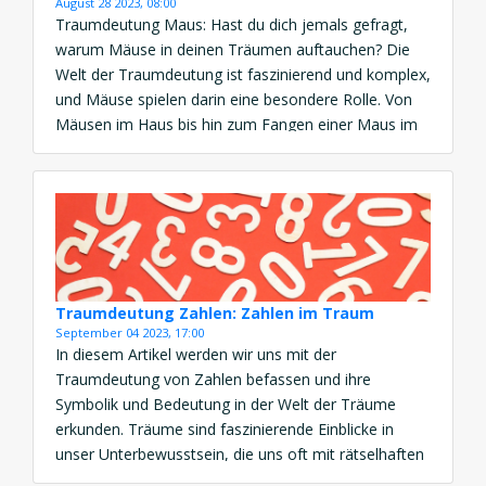
August 28 2023, 08:00
Traumdeutung Maus: Hast du dich jemals gefragt,
warum Mäuse in deinen Träumen auftauchen? Die
Welt der Traumdeutung ist faszinierend und komplex,
und Mäuse spielen darin eine besondere Rolle. Von
Mäusen im Haus bis hin zum Fangen einer Maus im
Traum – die Bedeutung dahinter kann tiefer sein, als
du denkst. Traumdeutung Maus: Kleine Wesen,
große […]
Traumdeutung Zahlen: Zahlen im Traum
September 04 2023, 17:00
In diesem Artikel werden wir uns mit der
Traumdeutung von Zahlen befassen und ihre
Symbolik und Bedeutung in der Welt der Träume
erkunden. Träume sind faszinierende Einblicke in
unser Unterbewusstsein, die uns oft mit rätselhaften
Bildern und Symbolen herausfordern. Unter diesen