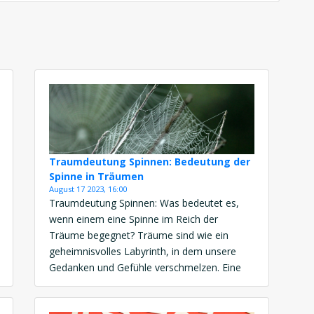
Traumdeutung Spinnen: Bedeutung der
Spinne in Träumen
August 17 2023, 16:00
Traumdeutung Spinnen: Was bedeutet es,
wenn einem eine Spinne im Reich der
Träume begegnet? Träume sind wie ein
geheimnisvolles Labyrinth, in dem unsere
Gedanken und Gefühle verschmelzen. Eine
faszinierende Erscheinung, die immer wieder
auftauchen kann, ist die Spinne. In den