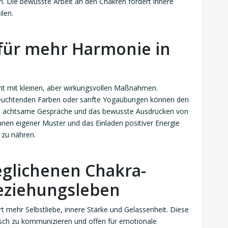
 Die bewusste Arbeit an den Chakren fördert innere
ilen.
 für mehr Harmonie in
nt mit kleinen, aber wirkungsvollen Maßnahmen.
n leuchtenden Farben oder sanfte Yogaübungen können den
zen achtsame Gespräche und das bewusste Ausdrücken von
nnen eigener Muster und das Einladen positiver Energie
 zu nähren.
eglichenen Chakra-
eziehungsleben
rt mehr Selbstliebe, innere Stärke und Gelassenheit. Diese
tisch zu kommunizieren und offen für emotionale