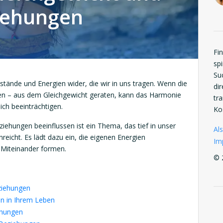
ziehungen
Fi
spi
Su
stände und Energien wider, die wir in uns tragen. Wenn die
di
ren – aus dem Gleichgewicht geraten, kann das Harmonie
tr
ch beeinträchtigen.
Ko
iehungen beeinflussen ist ein Thema, das tief in unser
Als
reicht. Es lädt dazu ein, die eigenen Energien
Im
 Miteinander formen.
© 
ziehungen
n in Ihrem Leben
ehungen