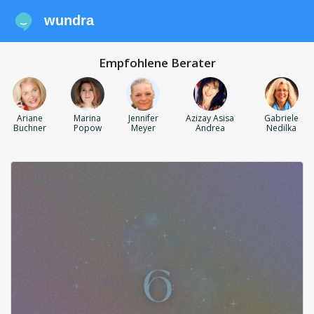
wundra
Empfohlene Berater
Ariane
Marina
Jennifer
Azizay Asisa
Gabriele
Buchner
Popow
Meyer
Andrea
Nedilka