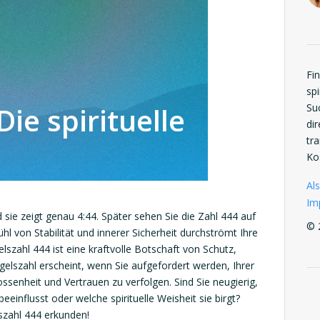
Fi
spi
Die spirituelle
Su
di
tr
Ko
Als
Im
d sie zeigt genau 4:44. Später sehen Sie die Zahl 444 auf
© 
l von Stabilität und innerer Sicherheit durchströmt Ihre
elszahl 444 ist eine kraftvolle Botschaft von Schutz,
ngelszahl erscheint, wenn Sie aufgefordert werden, Ihrer
lossenheit und Vertrauen zu verfolgen. Sind Sie neugierig,
beeinflusst oder welche spirituelle Weisheit sie birgt?
szahl 444 erkunden!