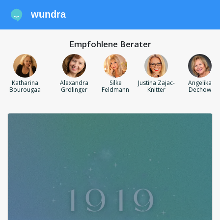
wundra
Empfohlene Berater
Katharina
Alexandra
Silke
Justina Zajac-
Angelika
Bourougaa
Grölinger
Feldmann
Knitter
Dechow