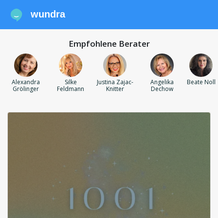
wundra
Empfohlene Berater
Alexandra
Silke
Justina Zajac-
Angelika
Beate Noll
Grölinger
Feldmann
Knitter
Dechow