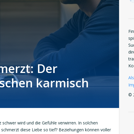
Fi
spi
Su
di
tr
merzt: Der
Ko
ischen karmisch
Als
Im
© 
 schwer wird und die Gefühle verwirren. In solchen
m schmerzt diese Liebe so tief? Beziehungen können voller