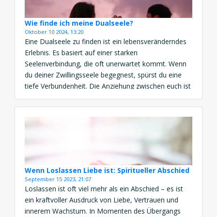
Wie finde ich meine Dualseele?
Oktober 10 2024, 13:20
Eine Dualseele zu finden ist ein lebensveränderndes
Erlebnis. Es basiert auf einer starken
Seelenverbindung, die oft unerwartet kommt. Wenn
du deiner Zwillingsseele begegnest, spürst du eine
tiefe Verbundenheit. Die Anziehung zwischen euch ist
magisch. Ihr erkennt euch sofort als Seelenpartner.
Diese Begegnung kann dein Leben für immer
verändern. Du musst deine Dualseele nicht aktiv
suchen. […]
Wenn Loslassen Liebe ist: Spiritueller Abschied
September 15 2023, 21:07
Loslassen ist oft viel mehr als ein Abschied – es ist
ein kraftvoller Ausdruck von Liebe, Vertrauen und
innerem Wachstum. In Momenten des Übergangs