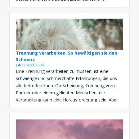
Seelenpartner sind Menschen, die unseren Geist auf
allen Ebenen berühren und uns helfen, vollständiger
und zufriedener zu sein. Es ist wichtig […]
Trennung verarbeiten: So bewältigen sie den
Schmerz
Juli 12 2023, 15:29
Eine Trennung verarbeiten zu müssen, ist eine
schwierige und schmerzhafte Erfahrungen, die uns
alle betreffen kann. Ob Scheidung, Trennung vom
Partner oder einem geliebten Menschen, die
Verarbeitung kann eine Herausforderung sein. Aber
es ist möglich, den Schmerz zu bewältigen und
wieder Hoffnung und Freude zu finden. Hier sind
einige Tipps, wie Sie Ihre Trennung verarbeiten […]