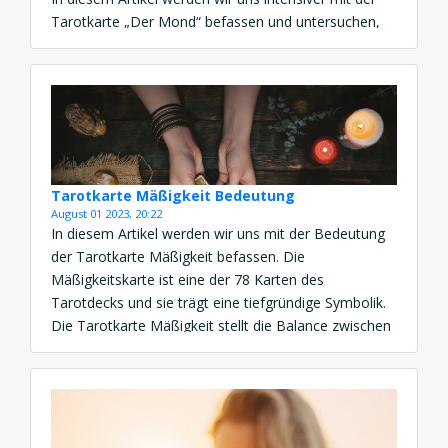
Tarotkarte „Der Mond“ befassen und untersuchen,
was ihre Symbolik und Bedeutung innerhalb des
Tarot ist. Die Symbolik der Tarotkarte „Der Mond“
[…]
Tarotkarte Mäßigkeit Bedeutung
August 01 2023, 20:22
In diesem Artikel werden wir uns mit der Bedeutung
der Tarotkarte Mäßigkeit befassen. Die
Mäßigkeitskarte ist eine der 78 Karten des
Tarotdecks und sie trägt eine tiefgründige Symbolik.
Die Tarotkarte Mäßigkeit stellt die Balance zwischen
verschiedenen Aspekten des Lebens dar. Sie
symbolisiert Harmonie, Ausgeglichenheit und das
Finden eines Mittelwegs. In der Kombination von
Elementen aus […]