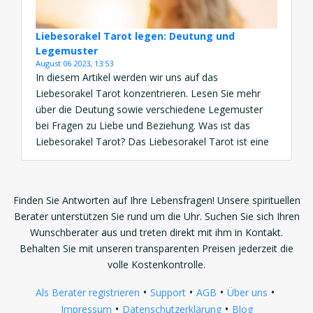
Liebesorakel Tarot legen: Deutung und
Legemuster
August 06 2023, 13:53
In diesem Artikel werden wir uns auf das
Liebesorakel Tarot konzentrieren. Lesen Sie mehr
über die Deutung sowie verschiedene Legemuster
bei Fragen zu Liebe und Beziehung. Was ist das
Liebesorakel Tarot? Das Liebesorakel Tarot ist eine
Methode, die Ihnen dabei helfen kann, Einblicke in
Ihre Liebesbeziehungen zu gewinnen. Es besteht aus
einem Set von Tarotkarten, […]
Finden Sie Antworten auf Ihre Lebensfragen! Unsere spirituellen
Berater unterstützen Sie rund um die Uhr. Suchen Sie sich Ihren
Wunschberater aus und treten direkt mit ihm in Kontakt.
Behalten Sie mit unseren transparenten Preisen jederzeit die
volle Kostenkontrolle.
•
•
•
•
Als Berater registrieren
Support
AGB
Über uns
•
•
Impressum
Datenschutzerklärung
Blog