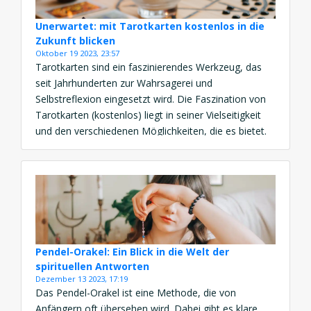
Unerwartet: mit Tarotkarten kostenlos in die
Zukunft blicken
Oktober 19 2023, 23:57
Tarotkarten sind ein faszinierendes Werkzeug, das
seit Jahrhunderten zur Wahrsagerei und
Selbstreflexion eingesetzt wird. Die Faszination von
Tarotkarten (kostenlos) liegt in seiner Vielseitigkeit
und den verschiedenen Möglichkeiten, die es bietet.
Menschen nutzen Tarotkarten, um Einblicke in ihre
Zukunft zu bekommen, Antworten auf drängende
Fragen zu erhalten und um sich selbst besser zu
verstehen. Es ist […]
Pendel-Orakel: Ein Blick in die Welt der
spirituellen Antworten
Dezember 13 2023, 17:19
Das Pendel-Orakel ist eine Methode, die von
Anfängern oft übersehen wird. Dabei gibt es klare