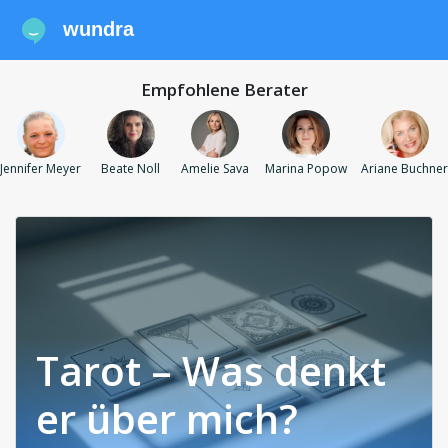
wundra
Empfohlene Berater
Jennifer Meyer
Beate Noll
Amelie Sava
Marina Popow
Ariane Buchner
Tarot – Was denkt
er über mich?