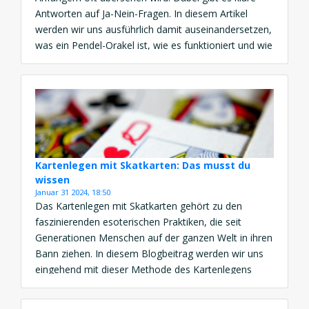
Antworten auf Ja-Nein-Fragen. In diesem Artikel
werden wir uns ausführlich damit auseinandersetzen,
was ein Pendel-Orakel ist, wie es funktioniert und wie
du selbst diese mystische Kunst praktizieren kannst.
Das Orakel – Ein Fenster zur spirituellen Welt Ein
Orakel ist ein […]
Kartenlegen mit Skatkarten: Das musst du
wissen
Januar 31 2024, 18:50
Das Kartenlegen mit Skatkarten gehört zu den
faszinierenden esoterischen Praktiken, die seit
Generationen Menschen auf der ganzen Welt in ihren
Bann ziehen. In diesem Blogbeitrag werden wir uns
eingehend mit dieser Methode des Kartenlegens
befassen und dir alle wichtigen Informationen liefern,
die du darüber wissen musst. Erfahre, was die