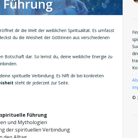
e Führung
ffnet dir die Welt der weiblichen Spiritualität. Es umfasst
Fi
deckst du die Weisheit der Göttinnen aus verschiedenen
spi
Su
di
gen Botschaft dar. So lernst du, deine weibliche Energie zu
tr
inbinden.
Ko
deine spirituelle Verbindung. Es hilft dir bei konkreten
Als
isheit
steht dir jederzeit zur Seite.
Im
© 
spirituelle Führung
ren und Mythologien
ng der spirituellen Verbindung
n den Alltag