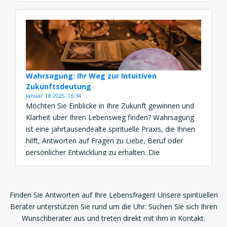
möchten, ein Ja Nein Pendel hilft Ihnen, Ihre Intuition
zu nutzen. Mit einem Online […]
Wahrsagung: Ihr Weg zur Intuitiven
Zukunftsdeutung
Januar 18 2025, 16:34
Möchten Sie Einblicke in Ihre Zukunft gewinnen und
Klarheit über Ihren Lebensweg finden? Wahrsagung
ist eine jahrtausendealte spirituelle Praxis, die Ihnen
hilft, Antworten auf Fragen zu Liebe, Beruf oder
persönlicher Entwicklung zu erhalten. Die
Wahrsagung Bedeutung liegt in ihrer Fähigkeit,
verborgene Wahrheiten zu offenbaren und
Orientierung zu schenken. Ob durch Wahrsagung
Finden Sie Antworten auf Ihre Lebensfragen! Unsere spirituellen
Online, Tarot Wahrsagung oder […]
Berater unterstützen Sie rund um die Uhr. Suchen Sie sich Ihren
Wunschberater aus und treten direkt mit ihm in Kontakt.