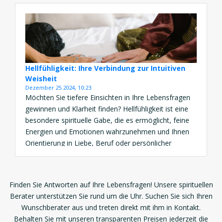
jederzeit und überall nutzen. Ob durch Tarot
Hellsehen oder Glaskugel Hellsehen – […]
Hellfühligkeit: Ihre Verbindung zur Intuitiven
Weisheit
Dezember 25 2024, 10:23
Möchten Sie tiefere Einsichten in Ihre Lebensfragen
gewinnen und Klarheit finden? Hellfühligkeit ist eine
besondere spirituelle Gabe, die es ermöglicht, feine
Energien und Emotionen wahrzunehmen und Ihnen
Orientierung in Liebe, Beruf oder persönlicher
Entwicklung zu bieten. Die Bedeutung dieser Gabe
liegt in ihrer Fähigkeit, verborgene Wahrheiten durch
intuitive Empathie zu erkennen. Ob durch Online-
Finden Sie Antworten auf Ihre Lebensfragen! Unsere spirituellen
Beratung, ein […]
Berater unterstützen Sie rund um die Uhr. Suchen Sie sich Ihren
Wunschberater aus und treten direkt mit ihm in Kontakt.
Behalten Sie mit unseren transparenten Preisen jederzeit die