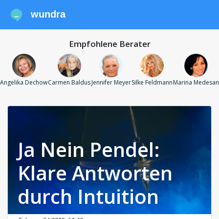
wundra
Empfohlene Berater
Angelika Dechow
Carmen Baldus
Jennifer Meyer
Silke Feldmann
Marina Medesan
Ja Nein Pendel:
Klare Antworten
durch Intuition