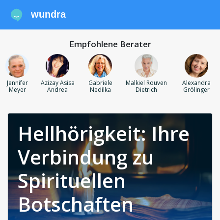
wundra
Empfohlene Berater
Jennifer
Azizay Asisa
Gabriele
Malkiel Rouven
Alexandra
Meyer
Andrea
Nedilka
Dietrich
Grölinger
Hellhörigkeit: Ihre
Verbindung zu
Spirituellen
Botschaften