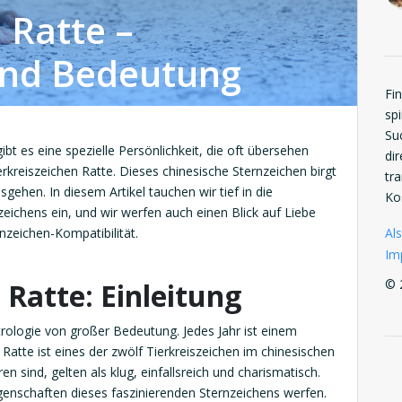
 Ratte –
und Bedeutung
Fi
spi
Su
ibt es eine spezielle Persönlichkeit, die oft übersehen
di
erkreiszeichen Ratte. Dieses chinesische Sternzeichen birgt
tr
gehen. In diesem Artikel tauchen wir tief in die
Ko
ichens ein, und wir werfen auch einen Blick auf Liebe
Als
nzeichen-Kompatibilität.
Im
© 
 Ratte: Einleitung
strologie von großer Bedeutung. Jedes Jahr ist einem
atte ist eines der zwölf Tierkreiszeichen im chinesischen
n sind, gelten als klug, einfallsreich und charismatisch.
igenschaften dieses faszinierenden Sternzeichens werfen.