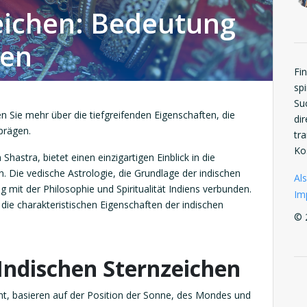
eichen: Bedeutung
ten
Fi
spi
Su
n Sie mehr über die tiefgreifenden Eigenschaften, die
di
prägen.
tr
Ko
Shastra, bietet einen einzigartigen Einblick in die
. Die vedische Astrologie, die Grundlage der indischen
Als
ng mit der Philosophie und Spiritualität Indiens verbunden.
Im
die charakteristischen Eigenschaften der indischen
© 
 Indischen Sternzeichen
nnt, basieren auf der Position der Sonne, des Mondes und