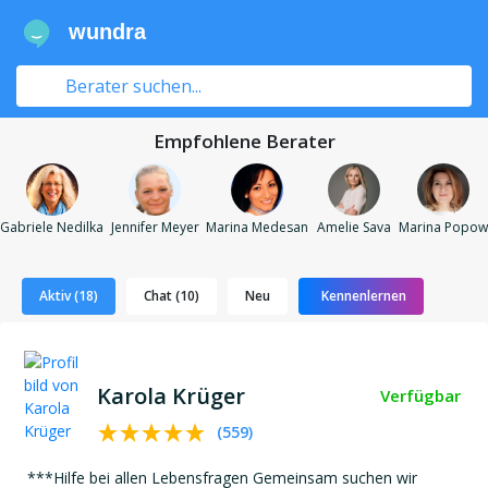
wundra
Empfohlene Berater
Gabriele Nedilka
Jennifer Meyer
Marina Medesan
Amelie Sava
Marina Popow
Aktiv (18)
Chat (10)
Neu
Kennenlernen
Karola Krüger
Verfügbar
(
559
)
***Hilfe bei allen Lebensfragen Gemeinsam suchen wir