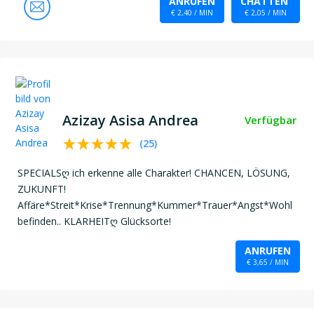
ANRUFEN
CHATTEN
€ 2,40 / MIN
€ 2,05 / MIN
Azizay Asisa Andrea
Verfügbar
(
25
)
SPECIALSღ ich erkenne alle Charakter! CHANCEN, LÖSUNG,
ZUKUNFT!
Affäre*Streit*Krise*Trennung*Kummer*Trauer*Angst*Wohl
befinden.. KLARHEITღ Glücksorte!
ANRUFEN
€ 3,65 / MIN