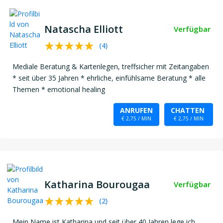
Natascha Elliott
Verfügbar
(
4
)
Mediale Beratung & Kartenlegen, treffsicher mit Zeitangaben
* seit über 35 Jahren * ehrliche, einfühlsame Beratung * alle
Themen * emotional healing
ANRUFEN
CHATTEN
€ 2,75 / MIN
€ 2,75 / MIN
Katharina Bourougaa
Verfügbar
(
2
)
Mein Name ist Katharina und seit über 40 Jahren lege ich